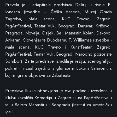
Prevela je i adaptirala predstavu Delirij u dvoje E.
Ionesca (izvedbe – Češka beseda, Muzej Grada
Zagreba, Mala scena, KUC Travno, Zagreb;
PagArtFestival, Teatar Vuk, Beograd, Daruvar, Križevci,
Pregrada, Novalja, Osijek, Beli Manastir, Kolan, Đakovo;
Ankaran, Slovenija) te Duodramu T. Williamsa (izvedbe -
Mala scena, KUC Travno i KunstTeatar, Zagreb;
PagArtFestival, Teatar Vuk, Beograd, Narodno pozorište
Sombor). Za te predstave izradila je režiju, scenografiju,
pokret i vizual zajedno s glumcem Lukom Šatarom, s
kojim igra u obje, sve za ŽabaTeatar.
Predstava Iluzije obnovljena je ove godine i izvedena u
Klubu kazališta Komedija u Zagrebu i na PagArtFestivalu
te u Belom Manastiru i Beogradu (Institut za umetničku
igru).