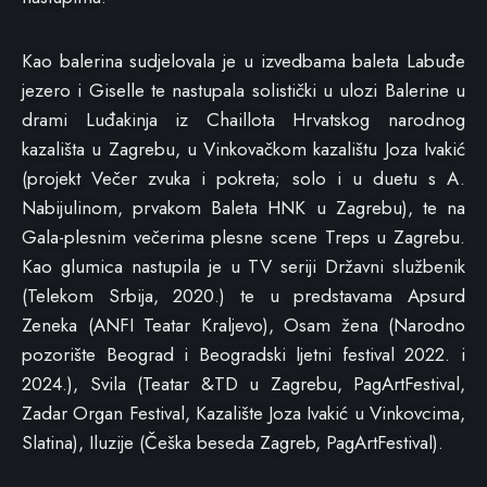
Kao balerina sudjelovala je u izvedbama baleta Labuđe
jezero i Giselle te nastupala solistički u ulozi Balerine u
drami Luđakinja iz Chaillota Hrvatskog narodnog
kazališta u Zagrebu, u Vinkovačkom kazalištu Joza Ivakić
(projekt Večer zvuka i pokreta; solo i u duetu s A.
Nabijulinom, prvakom Baleta HNK u Zagrebu), te na
Gala-plesnim večerima plesne scene Treps u Zagrebu.
Kao glumica nastupila je u TV seriji Državni službenik
(Telekom Srbija, 2020.) te u predstavama Apsurd
Zeneka (ANFI Teatar Kraljevo), Osam žena (Narodno
pozorište Beograd i Beogradski ljetni festival 2022. i
2024.), Svila (Teatar &TD u Zagrebu, PagArtFestival,
Zadar Organ Festival, Kazalište Joza Ivakić u Vinkovcima,
Slatina), Iluzije (Češka beseda Zagreb, PagArtFestival).