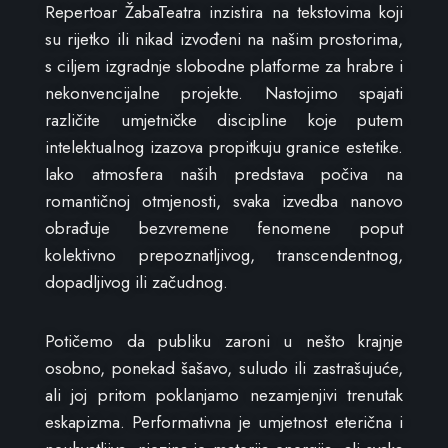
Repertoar ŽabaTeatra inzistira na tekstovima koji
su rijetko ili nikad izvođeni na našim prostorima,
s ciljem izgradnje slobodne platforme za hrabre i
nekonvencijalne projekte. Nastojimo spajati
različite umjetničke discipline koje putem
intelektualnog izazova propitkuju granice estetike.
Iako atmosfera naših predstava počiva na
romantičnoj otmjenosti, svaka izvedba nanovo
obrađuje bezvremene fenomene poput
kolektivno prepoznatljivog, transcendentnog,
dopadljivog ili začudnog.
Potičemo da publiku zaroni u nešto krajnje
osobno, ponekad šašavo, suludo ili zastrašujuće,
ali joj pritom poklanjamo nezamjenjivi trenutak
eskapizma. Performativna je umjetnost eterična i