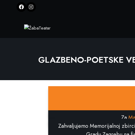
GLAZBENO-POETSKE VE
Za
Ma
Zahvaljujemo Memorijalnoj zbirci J
Gradu Zagrebu na fina