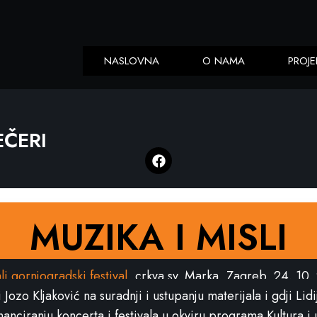
NASLOVNA
O NAMA
PROJE
ČERI
MUZIKA I MISLI
li gornjogradski festival
, crkva sv. Marka, Zagreb, 24. 10.
ozo Kljaković na suradnji i ustupanju materijala i gdji Lidij
nciranju koncerta i festivala u okviru programa Kultura i 