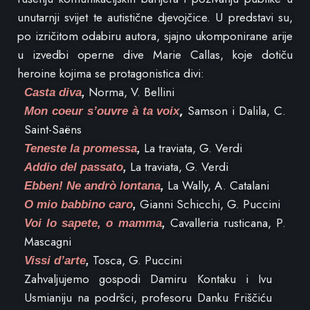
unutarnji svijet te autistične djevojčice. U predstavi su,
po izričitom odabiru autora, sjajno ukomponirane arije
u izvedbi operne dive Marie Callas, koje dotiču
heroine kojima se protagonistica divi:
Norma, V. Bellini
Casta diva
,
,
Samson i Dalila, C.
Mon coeur s’ouvre à ta voix
Saint-Saëns
La traviata, G. Verdi
Teneste la promessa
,
La traviata, G. Verdi
Addio del passato
,
La Wally, A. Catalani
Ebben! Ne andrò lontana
,
Gianni Schicchi, G. Puccini
O mio babbino caro
,
Cavalleria rusticana, P.
Voi lo sapete, o mamma
,
Mascagni
Tosca, G. Puccini
Vissi d’arte
,
Zahvaljujemo gospodi Damiru Kontaku i Ivu
Usmianiju na podršci, profesoru Danku Friščiću