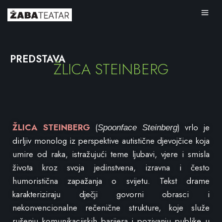
PREDSTAVA
ŽLICA STEINBERG
ŽLICA STEINBERG
(
) vrlo je
Spoonface Steinberg
dirljiv monolog iz perspektive autistične djevojčice koja
umire od raka, istražujući teme ljubavi, vjere i smisla
života kroz svoja jedinstvena, izravna i često
humoristična zapažanja o svijetu. Tekst drame
karakteriziraju dječji govorni obrasci i
nekonvencionalne rečenične strukture, koje služe
rušenju komunikacijskih barijera i pozivanju publike u